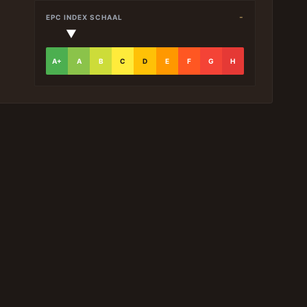
-
EPC INDEX SCHAAL
▼
A+
A
B
C
D
E
F
G
H