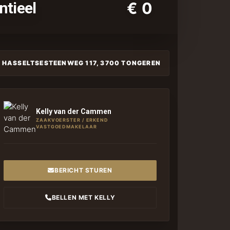
ntieel
€ 0
:
HASSELTSESTEENWEG 117, 3700 TONGEREN
Kelly van der Cammen
ZAAKVOERSTER / ERKEND
VASTGOEDMAKELAAR
BERICHT STUREN
BELLEN MET KELLY