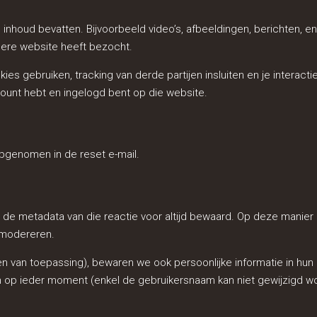
houd bevatten. Bijvoorbeeld video’s, afbeeldingen, berichten, e
dere website heeft bezocht.
s gebruiken, tracking van derde partijen insluiten en je interact
ccount hebt en ingelogd bent op die website.
opgenomen in de reset e-mail.
n de metadata van die reactie voor altijd bewaard. Op deze manie
 modereren.
en van toepassing), bewaren we ook persoonlijke informatie in hun 
eren op ieder moment (enkel de gebruikersnaam kan niet gewijzigd 