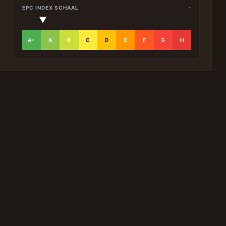
-
EPC INDEX SCHAAL
▼
A+
A
B
C
D
E
F
G
H