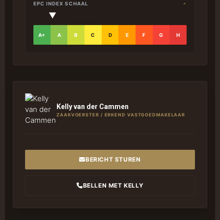
-
EPC INDEX SCHAAL
▼
A+
A
B
C
D
E
F
G
H
Kelly van der Cammen
ZAAKVOERSTER / ERKEND VASTGOEDMAKELAAR
BERICHT STUREN
BELLEN MET KELLY