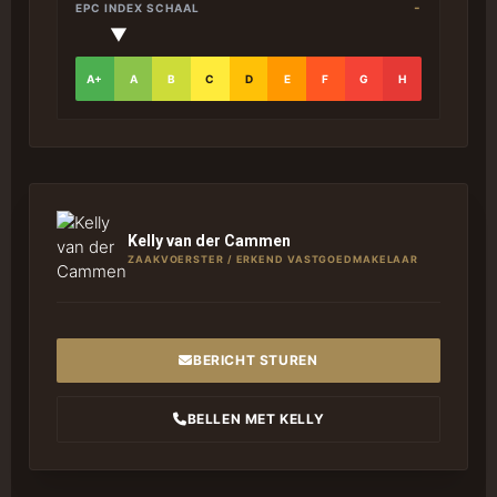
-
EPC INDEX SCHAAL
▼
A+
A
B
C
D
E
F
G
H
Kelly van der Cammen
ZAAKVOERSTER / ERKEND VASTGOEDMAKELAAR
BERICHT STUREN
BELLEN MET KELLY