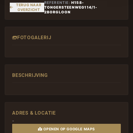
REFERENTIE:
H158-
TERUG NAAR
TONGERSTEENWEG114/1-
OVERZICHT
2BORGLOON
FOTOGALERIJ
BESCHRIJVING
ADRES & LOCATIE
-
OPENEN OP GOOGLE MAPS