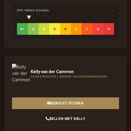
-
EPC INDEX SCHAAL
▼
A+
A
B
C
D
E
F
G
H
Kelly van der Cammen
ZAAKVOERSTER / ERKEND VASTGOEDMAKELAAR
BERICHT STUREN
BELLEN MET KELLY