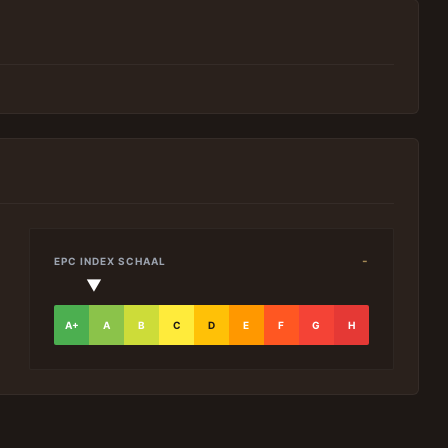
-
EPC INDEX SCHAAL
▼
A+
A
B
C
D
E
F
G
H