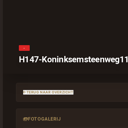
-
H147-Koninksemsteenweg1
TERUG NAAR OVERZICHT
FOTOGALERIJ