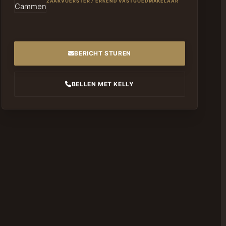
ZAAKVOERSTER / ERKEND VASTGOEDMAKELAAR
BERICHT STUREN
BELLEN MET KELLY