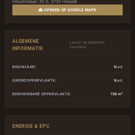
Industrielaan 35 O, 3730 Hoeselt
OPENEN OP GOOGLE MAPS
ALGEMENE
LAATST BIJGEWERKT:
VANDAAG
INFORMATIE
BOUWJAAR:
N.v.t.
GRONDOPPERVLAKTE:
N.v.t.
BEWOONBARE OPPERVLAKTE:
158 m²
ENERGIE & EPC