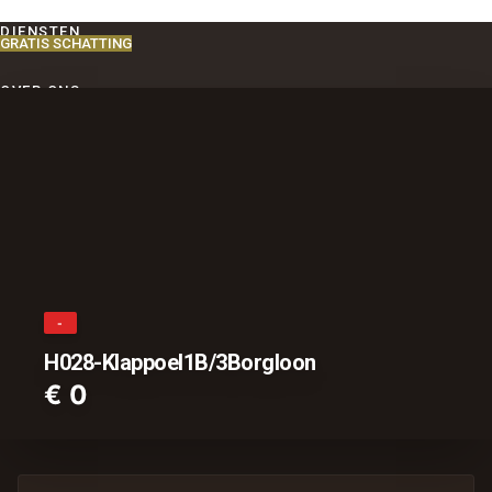
DIENSTEN
GRATIS SCHATTING
OVER ONS
CONTACT
-
H028-Klappoel1B/3Borgloon
€ 0