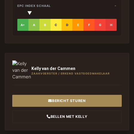
-
EPC INDEX SCHAAL
▼
A+
A
B
C
D
E
F
G
H
Kelly van der Cammen
ZAAKVOERSTER / ERKEND VASTGOEDMAKELAAR
BERICHT STUREN
BELLEN MET KELLY