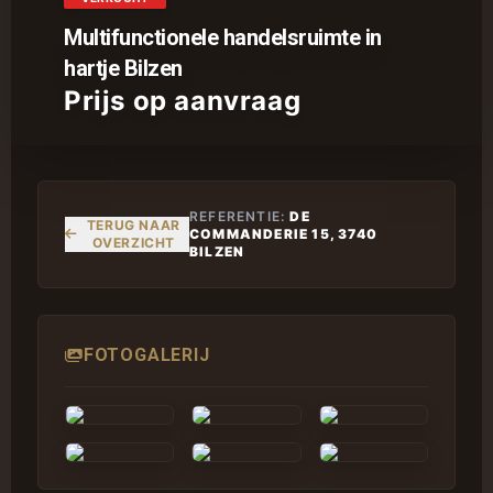
Multifunctionele handelsruimte in
OVER ONS
hartje Bilzen
Prijs op aanvraag
CONTACT
REFERENTIE:
DE
TERUG NAAR
COMMANDERIE 15, 3740
OVERZICHT
BILZEN
FOTOGALERIJ