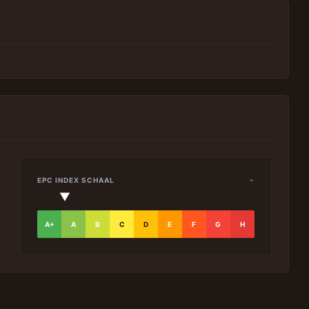
-
EPC INDEX SCHAAL
▼
A+
A
B
C
D
E
F
G
H