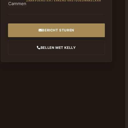
ZAAKVOERSTER / ERKEND VASTGOEDMAKELAAR
BERICHT STUREN
BELLEN MET KELLY