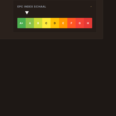
-
EPC INDEX SCHAAL
▼
A+
A
B
C
D
E
F
G
H