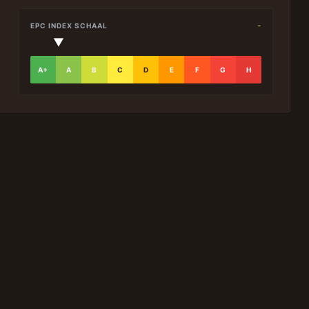
-
EPC INDEX SCHAAL
▼
A+
A
B
C
D
E
F
G
H