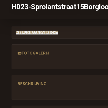
H023-Sprolantstraat15Borglo
TERUG NAAR OVERZICHT
FOTOGALERIJ
BESCHRIJVING