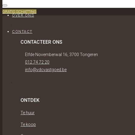
GRATIS SCHATTING
OVER ONS
CONTACT
CONTACTEER ONS
Elfde Novemberwal 16, 3700 Tongeren
012 74 72 20
info@vdcvastgoed.be
ONTDEK
Te huur
Te koop